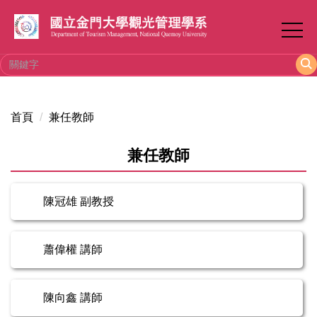
跳
到
主
要
內
容
區
首頁
兼任教師
兼任教師
陳冠雄 副教授
蕭偉權 講師
陳向鑫 講師