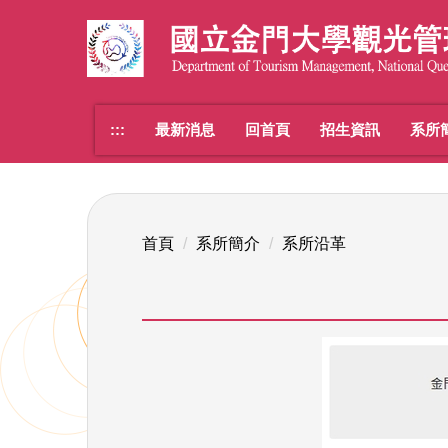
跳
到
主
要
內
:::
最新消息
回首頁
招生資訊
系所
容
區
首頁
系所簡介
系所沿革