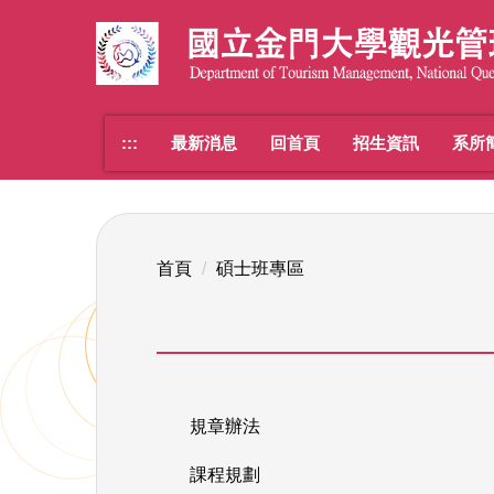
跳
到
主
要
內
:::
最新消息
回首頁
招生資訊
系所
容
區
首頁
碩士班專區
規章辦法
課程規劃