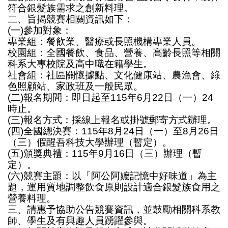
符合銀髮族需求之創新料理。
二、旨揭競賽相關資訊如下：
(一)參加對象：
專業組：餐飲業、醫療或長照機構專業人員。
校園組：全國餐飲、食品、營養、高齡長照等相關
科系大專校院及高中職在籍學生。
社會組：社區關懷據點、文化健康站、農漁會、綠
色照顧站、家政班及一般民眾。
(二)報名期間：即日起至115年6月22日（一）24
時止。
(三)報名方式：採線上報名或掛號郵寄方式辦理。
(四)全國總決賽：115年8月24日（一）至8月26日
（三）假醒吾科技大學辦理（暫定）。
(五)頒獎典禮：115年9月16日（三）辦理（暫
定）。
(六)競賽主題：以「阿公阿嬤記憶中好味道」為主
題，運用質地調整飲食原則設計適合銀髮族食用之
營養料理。
三、請惠予協助公告競賽資訊，並鼓勵相關科系教
師、學生及有興趣人員踴躍參與。